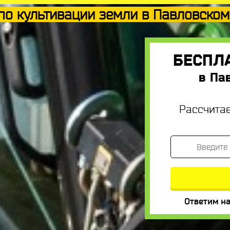
по культивации земли в Павловско
БЕСПЛ
в Па
Рассчита
Ответим на